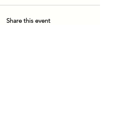
Share this event
our offices
GENEVA
BBold SARL
Rue De-Candolle 20,
1205 Genève,
Switzerland
CONTACT
Telephone : ​+41(0)
78 694 40 48